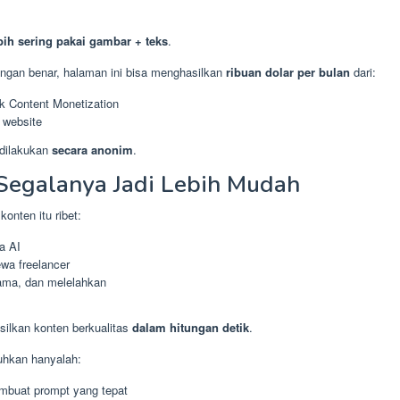
bih sering pakai gambar + teks
.
engan benar, halaman ini bisa menghasilkan
ribuan dolar per bulan
dari:
 Content Monetization
e website
 dilakukan
secara anonim
.
 Segalanya Jadi Lebih Mudah
onten itu ribet:
a AI
wa freelancer
ama, dan melelahkan
silkan konten berkualitas
dalam hitungan detik
.
hkan hanyalah:
mbuat prompt yang tepat