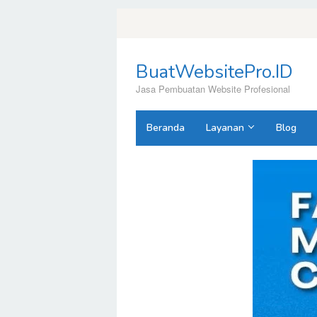
Loncat
ke
konten
BuatWebsitePro.ID
Jasa Pembuatan Website Profesional
Beranda
Layanan
Blog