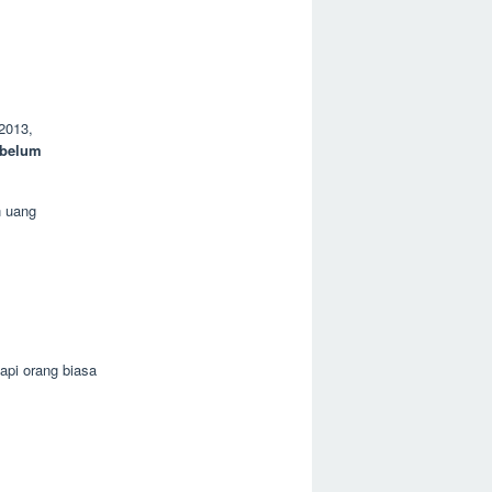
2013,
ebelum
 uang
tapi orang biasa