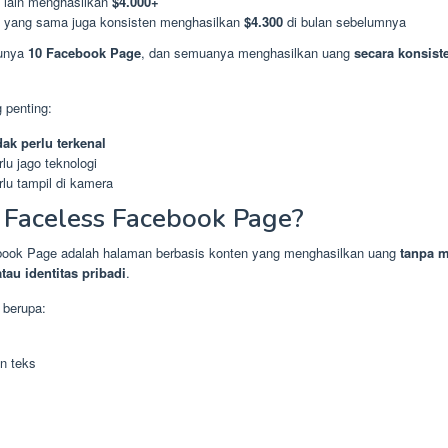
 lain menghasilkan
$4.000+
 yang sama juga konsisten menghasilkan
$4.300
di bulan sebelumnya
punya
10 Facebook Page
, dan semuanya menghasilkan uang
secara konsist
 penting:
dak perlu terkenal
rlu jago teknologi
rlu tampil di kamera
 Faceless Facebook Page?
ook Page adalah halaman berbasis konten yang menghasilkan uang
tanpa 
tau identitas pribadi
.
 berupa:
n teks