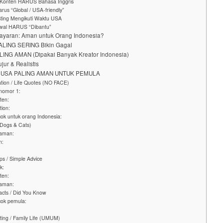
 Konten HARUS Bahasa Inggris
arus “Global / USA-friendly”
sting Mengikuti Waktu USA
 Awal HARUS “Dibantu”
ayaran: Aman untuk Orang Indonesia?
PALING SERING Bikin Gagal
PALING AMAN (Dipakai Banyak Kreator Indonesia)
jur & Realistis
E USA PALING AMAN UNTUK PEMULA
ation / Life Quotes (NO FACE)
 nomor 1:
ten:
ion:
ok untuk orang Indonesia:
(Dogs & Cats)
 aman:
n:
ips / Simple Advice
k:
ten:
 aman:
acts / Did You Know
ok pemula:
ting / Family Life (UMUM)