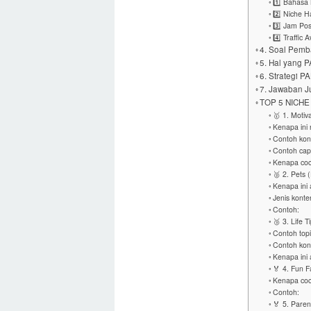
1️⃣ Bahasa
2️⃣ Niche H
3️⃣ Jam Po
4️⃣ Traffic
4. Soal Pemb
5. Hal yang 
6. Strategi 
7. Jawaban Ju
TOP 5 NICH
🥇 1. Motiv
Kenapa ini
Contoh kon
Contoh capt
Kenapa coc
🥈 2. Pets 
Kenapa ini
Jenis konte
Contoh:
🥉 3. Life T
Contoh topi
Contoh kon
Kenapa ini
🏅 4. Fun F
Kenapa coc
Contoh:
🏅 5. Paren