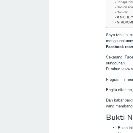
Kenapa nich
Contoh kon
Contoh:
❌ NICHE 
🎯 REKOME
Saya tahu ini 
menggunakannya
Facebook resm
Sekarang, Fac
sungguhan.
Di tahun 2024
Program ini m
Begitu diterima
Dan kabar baikn
yang memban
Bukti N
Bulan la