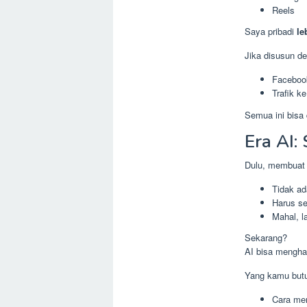
Reels
Saya pribadi
le
Jika disusun d
Facebook
Trafik k
Semua ini bisa
Era AI:
Dulu, membuat k
Tidak ad
Harus se
Mahal, l
Sekarang?
AI bisa mengha
Yang kamu butu
Cara me