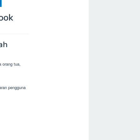
ook
ah
 orang tua,
iaran pengguna