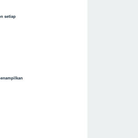
en setiap
menampilkan