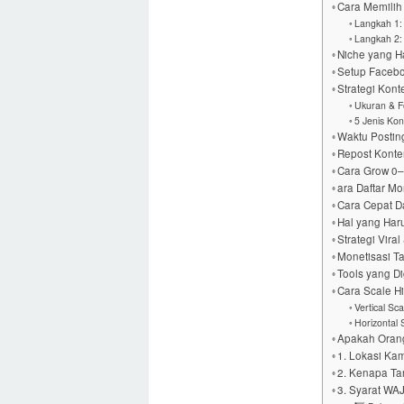
Cara Memilih
Langkah 1: 
Langkah 2:
Niche yang H
Setup Facebo
Strategi Kon
Ukuran & F
5 Jenis Ko
Waktu Postin
Repost Konte
Cara Grow 0–
ara Daftar M
Cara Cepat Da
Hal yang Har
Strategi Vira
Monetisasi Ta
Tools yang D
Cara Scale H
Vertical Sca
Horizontal 
Apakah Orang
1. Lokasi Ka
2. Kenapa T
3. Syarat WA