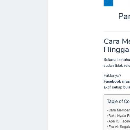
Pa
Cara M
Hingga
Selama bertahun
sudah tidak rel
Faktanya?
Facebook masih
aktif setiap bul
Table of Co
Cara Memban
Bukti Nyata 
Apa Itu Face
Era AI: Sega