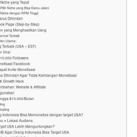
 Niche yang Tepat
Pilih Niche yang Bisa Kamu Jalani
 Niche dengan RPM Tinggi
arus Dihindari
ok Page (Step-by-Step)
ten yang Menghasilkan Uang
ormat Terbaik
nten Utama:
g Terbaik (USA – EST)
n Viral
10.000 Followers
onetisasi Facebook
pat Invite Monetisasi
us Dihindari Agar Tidak Kehilangan Monetisasi
l & Growth Hack
mbahan: Website & Affiliate
igunakan
ingga $10.000/Bulan
ling
Scaling
 Indonesia Bisa Memonetize dengan target USA?
mu ≠ Lokasi Audiens
arget USA Lebih Menguntungkan?
JIB Agar Orang Indonesia Bisa Target USA