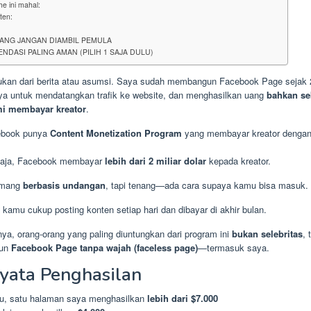
e ini mahal:
ten:
YANG JANGAN DIAMBIL PEMULA
NDASI PALING AMAN (PILIH 1 SAJA DULU)
bukan dari berita atau asumsi. Saya sudah membangun Facebook Page sejak 
 untuk mendatangkan trafik ke website, dan menghasilkan uang
bahkan s
i membayar kreator
.
ebook punya
Content Monetization Program
yang membayar kreator dengan
 saja, Facebook membayar
lebih dari 2 miliar dolar
kepada kreator.
emang
berbasis undangan
, tapi tenang—ada cara supaya kamu bisa masuk.
, kamu cukup posting konten setiap hari dan dibayar di akhir bulan.
ya, orang-orang yang paling diuntungkan dari program ini
bukan selebritas
, 
gun
Facebook Page tanpa wajah (faceless page)
—termasuk saya.
yata Penghasilan
lu, satu halaman saya menghasilkan
lebih dari $7.000