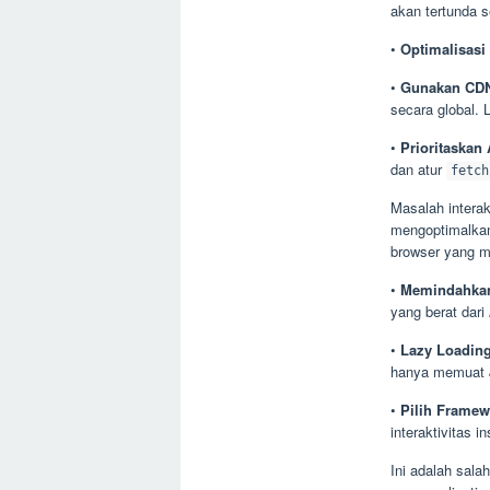
akan tertunda s
•
Optimalisasi 
•
Gunakan CD
secara global. 
•
Prioritaskan 
dan atur
fetch
Masalah interak
mengoptimalkan
browser yang me
•
Memindahkan
yang berat dari
•
Lazy Loading
hanya memuat J
•
Pilih Framew
interaktivitas i
Ini adalah sala