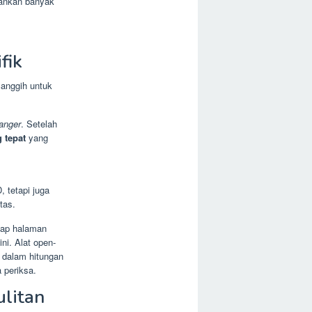
lankan banyak
fik
canggih untuk
anger
. Setelah
 tepat
yang
, tetapi juga
tas.
iap halaman
ni. Alat open-
n dalam hitungan
 periksa.
litan