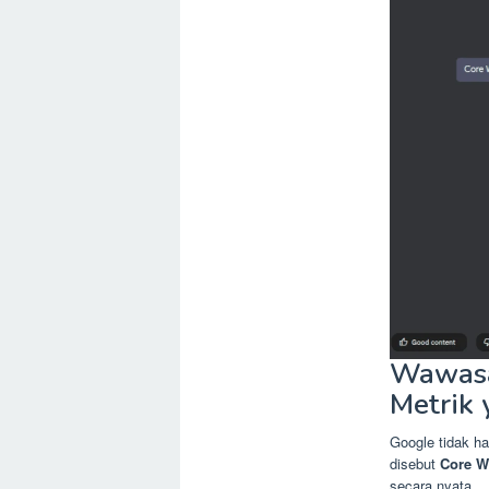
Wawasa
Metrik
Google tidak h
disebut
Core W
secara nyata.