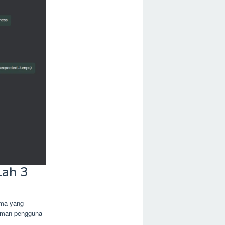
lah 3
ama yang
laman pengguna