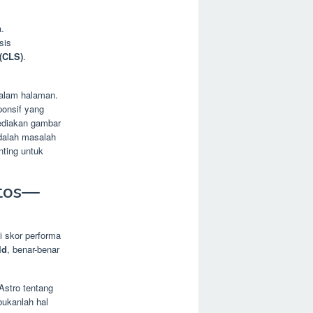
.
sis
 (CLS)
.
dalam halaman.
ponsif yang
diakan gambar
dalah masalah
nting untuk
itos—
i skor performa
ld
, benar-benar
Astro tentang
bukanlah hal