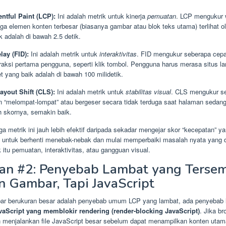
ntful Paint (LCP):
Ini adalah metrik untuk kinerja
pemuatan
. LCP mengukur 
ga elemen konten terbesar (biasanya gambar atau blok teks utama) terlihat 
k adalah di bawah 2.5 detik.
lay (FID):
Ini adalah metrik untuk
interaktivitas
. FID mengukur seberapa cepa
raksi pertama pengguna, seperti klik tombol. Pengguna harus merasa situs l
et yang baik adalah di bawah 100 milidetik.
ayout Shift (CLS):
Ini adalah metrik untuk
stabilitas visual
. CLS mengukur s
 “melompat-lompat” atau bergeser secara tidak terduga saat halaman sedang
 skornya, semakin baik.
 metrik ini jauh lebih efektif daripada sekadar mengejar skor “kecepatan” ya
ntuk berhenti menebak-nebak dan mulai memperbaiki masalah nyata yang 
tu pemuatan, interaktivitas, atau gangguan visual.
n #2: Penyebab Lambat yang Terse
 Gambar, Tapi JavaScript
r berukuran besar adalah penyebab umum LCP yang lambat, ada penyebab l
vaScript yang memblokir rendering (render-blocking JavaScript)
. Jika b
menjalankan file JavaScript besar sebelum dapat menampilkan konten uta