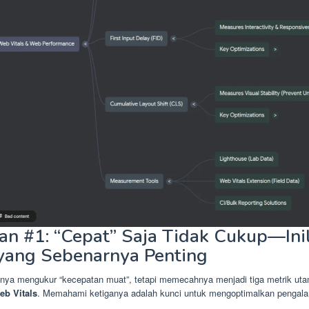
n #1: “Cepat” Saja Tidak Cukup—Ini
 yang Sebenarnya Penting
anya mengukur “kecepatan muat”, tetapi memecahnya menjadi tiga metrik ut
eb Vitals
. Memahami ketiganya adalah kunci untuk mengoptimalkan penga