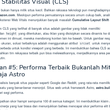
Stabilitas Visual (CLS)
 bukan hanya milik situs kecil. Bahkan raksasa teknologi pun menghadapinya
azon.com
. Meskipun performa pemuatannya secara umum cukup baik, anali
kstensi Web Vitals menunjukkan banyak masalah
Cumulative Layout Shift
CLS yang terlihat di banyak situs adalah gambar yang tidak memiliki
dan
yang ditentukan, atau iklan yang disisipkan secara dinamis ke 
height
emen ini dimuat, mereka mendorong konten lain ke bawah. Untuk gambar res
 ukuran, solusi terbaiknya adalah menggunakan atribut
untuk menye
srcset
berbeda untuk kondisi viewport yang berbeda. Ini membuktikan bahwa CLS a
 bahkan tim rekayasa terbaik pun bisa melewatkannya, menjadikannya area pe
utin.
n #5: Performa Terbaik Bukanlah M
aja Astro
lisis banyak situs populer seperti Google dan Reddit, yang rata-rata memilik
 satu yang benar-benar menonjol. Situs web untuk framework Astro,
astro.bui
ri segi performa.
apatkan skor hampir sempurna 100 di semua kategori. Ini membuktikan klaim 
kinerja yang luar biasa dan menunjukkan bahwa mencapai skor performa elit 