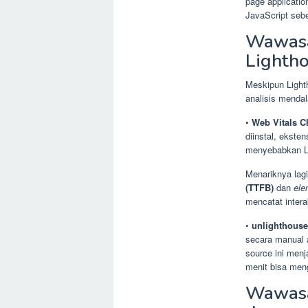
page applicati
JavaScript seb
Wawasan
Lighth
Meskipun Lighth
analisis menda
•
Web Vitals C
diinstal, ekste
menyebabkan LC
Menariknya lag
(TTFB)
dan
ele
mencatat inter
•
unlighthouse
secara manual 
source ini menj
menit bisa men
Wawasa