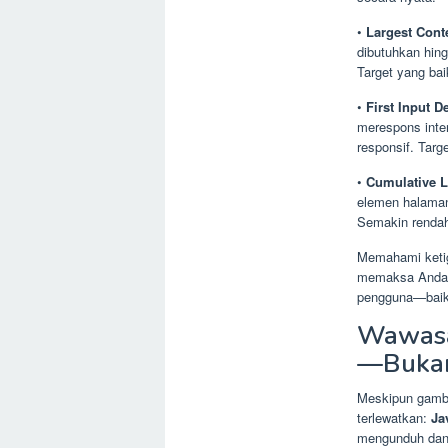
•
Largest Conte
dibutuhkan hing
Target yang bai
•
First Input De
merespons inte
responsif. Targ
•
Cumulative L
elemen halaman
Semakin rendah
Memahami ketiga
memaksa Anda u
pengguna—baik i
Wawasa
—Bukan
Meskipun gamba
terlewatkan:
Ja
mengunduh dan 