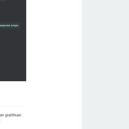
b
n gratifikasi
.