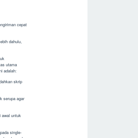
engiriman cepat
ebih dahulu,
tuk
tas utama
ni adalah:
ahkan skrip
k serupa agar
i awal untuk
ipada single-