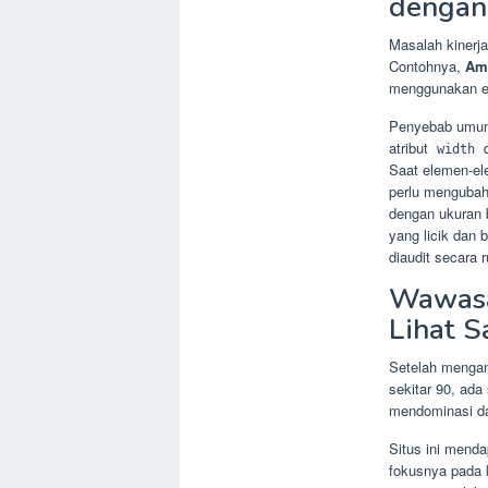
dengan 
Masalah kinerja
Contohnya,
Am
menggunakan e
Penyebab umum 
atribut
width
Saat elemen-el
perlu mengubah
dengan ukuran 
yang licik dan
diaudit secara r
Wawasa
Lihat S
Setelah mengana
sekitar 90, ada
mendominasi da
Situs ini mend
fokusnya pada 