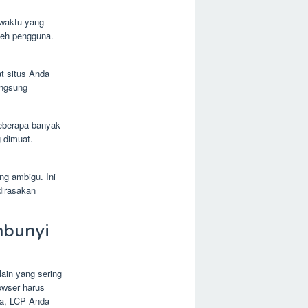
waktu yang
oleh pengguna.
t situs Anda
angsung
eberapa banyak
 dimuat.
ng ambigu. Ini
dirasakan
mbunyi
ain yang sering
rowser harus
ma, LCP Anda