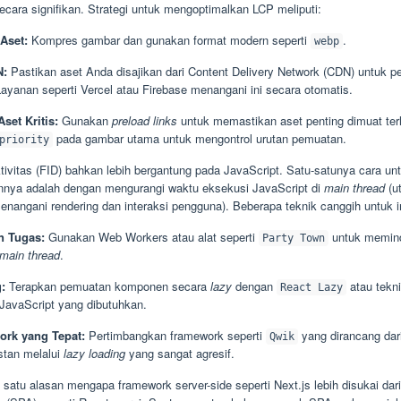
ecara signifikan. Strategi untuk mengoptimalkan LCP meliputi:
Aset:
Kompres gambar dan gunakan format modern seperti
.
webp
N:
Pastikan aset Anda disajikan dari Content Delivery Network (CDN) untuk p
Layanan seperti Vercel atau Firebase menangani ini secara otomatis.
Aset Kritis:
Gunakan
preload links
untuk memastikan aset penting dimuat terl
pada gambar utama untuk mengontrol urutan pemuatan.
priority
tivitas (FID) bahkan lebih bergantung pada JavaScript. Satu-satunya cara un
nya adalah dengan mengurangi waktu eksekusi JavaScript di
main thread
(u
nangani rendering dan interaksi pengguna). Beberapa teknik canggih untuk i
 Tugas:
Gunakan Web Workers atau alat seperti
untuk memind
Party Town
main thread
.
:
Terapkan pemuatan komponen secara
lazy
dengan
atau tekni
React Lazy
avaScript yang dibutuhkan.
ork yang Tepat:
Pertimbangkan framework seperti
yang dirancang dar
Qwik
nstan melalui
lazy loading
yang sangat agresif.
h satu alasan mengapa framework server-side seperti Next.js lebih disukai dar