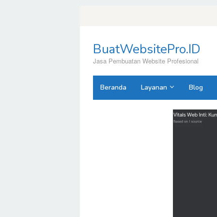
Loncat
ke
konten
BuatWebsitePro.ID
Jasa Pembuatan Website Profesional
Beranda
Layanan
Blog