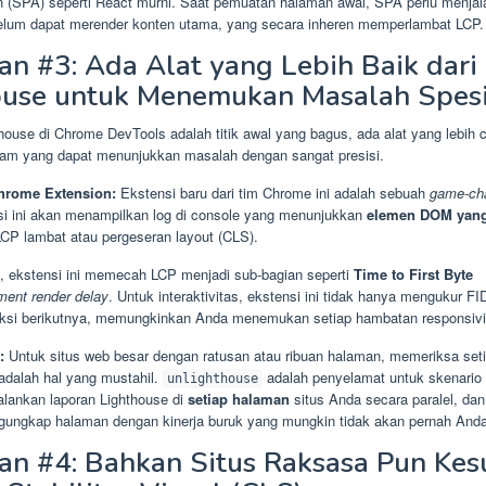
on (SPA) seperti React murni. Saat pemuatan halaman awal, SPA perlu menja
elum dapat merender konten utama, yang secara inheren memperlambat LCP.
 #3: Ada Alat yang Lebih Baik dari
ouse untuk Menemukan Masalah Spesi
ouse di Chrome DevTools adalah titik awal yang bagus, ada alat yang lebih 
lam yang dapat menunjukkan masalah dengan sangat presisi.
hrome Extension:
Ekstensi baru dari tim Chrome ini adalah sebuah
game-ch
nsi ini akan menampilkan log di console yang menunjukkan
elemen DOM yang
P lambat atau pergeseran layout (CLS).
i, ekstensi ini memecah LCP menjadi sub-bagian seperti
Time to First Byte
ment render delay
. Untuk interaktivitas, ekstensi ini tidak hanya mengukur FID
aksi berikutnya, memungkinkan Anda menemukan setiap hambatan responsivi
:
Untuk situs web besar dengan ratusan atau ribuan halaman, memeriksa set
adalah hal yang mustahil.
adalah penyelamat untuk skenario i
unlighthouse
alankan laporan Lighthouse di
setiap halaman
situs Anda secara paralel, da
gungkap halaman dengan kinerja buruk yang mungkin tidak akan pernah Anda
n #4: Bahkan Situs Raksasa Pun Kesu